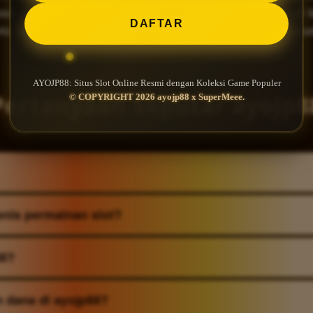
f saat dibuka melalui perangkat seluler, membuat pengalaman
DAFTAR
serta desain modern yang tidak berlebihan, AYOJP88 menawar
AYOJP88: Situs Slot Online Resmi dengan Koleksi Game Populer
Pertanyaan Seputar ayojp8
© COPYRIGHT 2026 ayojp88 x SuperMeee.
ayojp88 yang tersedia di halaman utama. Pastikan Anda s
nis permainan slot?
eberapa data dasar.
inan slot dari provider ternama seperti Pragmatic Play, 
88?
kpot progresif dengan tema menarik.
 pribadi dan transaksi Anda dengan sistem enkripsi can
 dana di ayojp88?
nda bisa bermain dengan tenang.