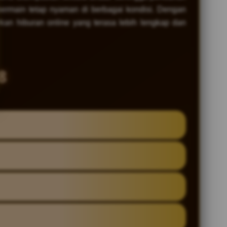
 bermain tetap nyaman di berbagai kondisi. Dengan
kan hiburan online yang terasa lebih lengkap dan
8
udah terdaftar. Jika belum, proses registrasi
Habanero, PG Soft, dan banyak lagi. Anda bisa
ggih. Kami berkomitmen menjaga privasi dan