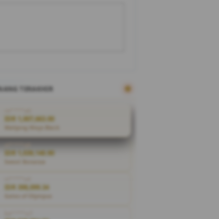
NANG TERAKHIR
re****a0
IDR 1,007,663.00
Mahjong Ways Black
al****a8
IDR 1,039,140.90
Sweet Bonanza
vi****o4
IDR 398,099.34
Gates of Olympus
ka****u7