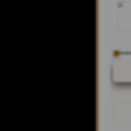
i
e
w
l
i
c
e
n
PEME
s
e
d
e
t
a
i
l
s