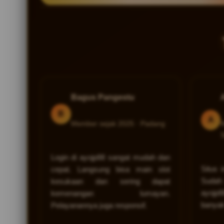
Proses deposit dan penarikan dana di ayojp
wallet, dan pulsa. Semua transaksi diproses 
Bagus Pangestu
B
A
Member sejak 2025 · Padang
Login di ayojp88 sangat mudah dan
Situs i
cepat. Langsung bisa main slot
Sudah
kesukaan dan sering dapat
ayojp
kemenangan lumayan.
banyak
Pelayanannya juga responsif.