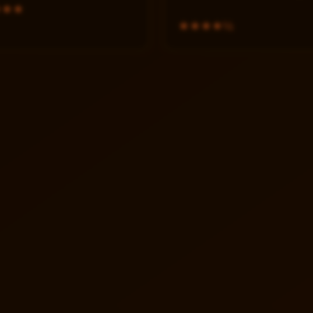
★★★
★★★★½