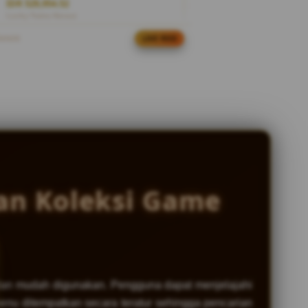
IDR 529,954.52
Lucky Twins Nexus
INNER
LIVE FEED
bi****a3
IDR 1,112,428.40
Gate Slots 88
ka****u3
IDR 1,719,740.08
Lucky Twins Nexus
ma****i4
IDR 2,038,270.72
Gate Slots 88
al****a4
gan Koleksi Game
IDR 1,804,869.20
Sweet Bonanza
 dan mudah digunakan. Pengguna dapat menjelajahi
menu ditempatkan secara teratur sehingga pencarian