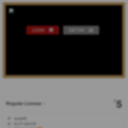
LOGIN
DAFTAR
Show More
5
$
Regular License
Regular
Included:
ayojp88
License
Included:
SLOT GACOR
SELECTED