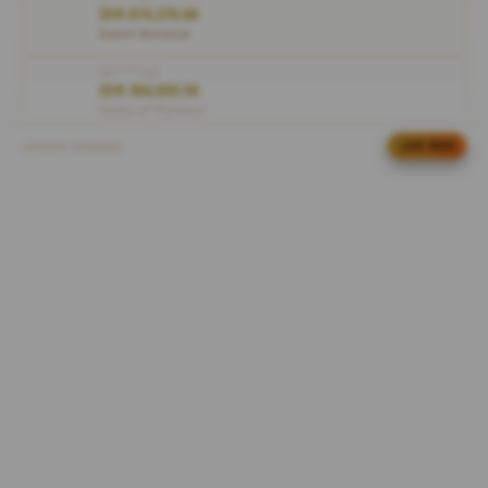
w
IDR 874,376.66
l
Sweet Bonanza
i
c
la****u3
IDR 304,850.58
e
Gates of Olympus
n
s
UPDATE WINNER
LIVE FEED
ma****i7
e
IDR 1,489,778.46
d
Gates of Olympus
e
ka****u0
t
IDR 979,644.16
a
Spin Rush 88
i
l
re****a1
IDR 561,237.52
s
Mahjong Ways Black
ni****o8
IDR 916,696.86
Sweet Bonanza