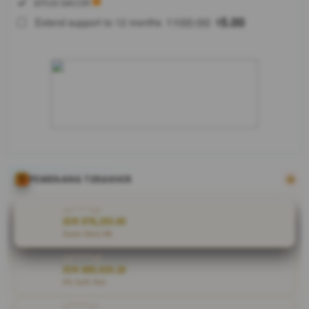
Included:
SITUS GACOR
88
$
100.00
5.00
Extend support to 12 months
$
$
AYOJP88
menyediakan
situs slot
online
dengan
koleksi game
populer,
akses
praktis,
tampilan
modern, dan
PEMENANG TERAKHIR
layanan yang
nyaman
ra****a0
digunakan
IDR 978,255.00
Gate Slots 88
setiap hari.
sa****a8
V
IDR 880,929.28
i
PG Soft Hot
e
ri****o1