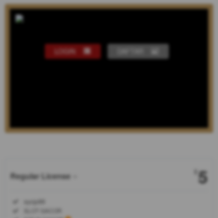
LOGIN
DAFTAR
Show More
5
$
Regular License
Regular
Included:
ayojp88
License
Included:
SLOT GACOR
SELECTED