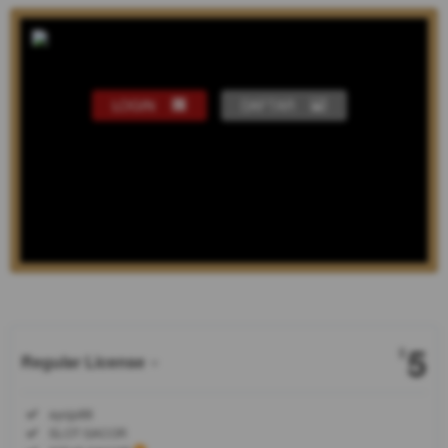
LOGIN
DAFTAR
Show More
5
$
Regular License
Regular
Included:
ayojp88
License
Included:
SLOT GACOR
SELECTED