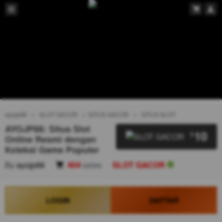
ayojp88
SLOT GACOR
SITUS GACOR
SITUS SLOT
AYOJP88: Situs Slot
10
$
Online Resmi dengan
Koleksi Game Populer
By
ayojp88
404
sales
SLOT GACOR
LOGIN
DAFTAR