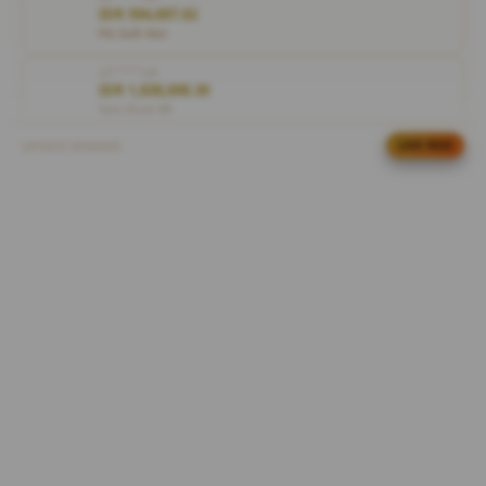
w
IDR 594,697.62
l
PG Soft Hot
i
c
vi****o4
IDR 1,838,698.30
e
Spin Rush 88
n
s
UPDATE WINNER
LIVE FEED
ka****u7
e
IDR 1,159,054.42
d
Gates of Olympus
e
di****n8
t
IDR 1,295,648.38
a
PG Soft Hot
i
l
ra****a9
IDR 1,914,299.84
s
Mahjong Ways Black
vi****o5
IDR 375,184.44
Gate Slots 88