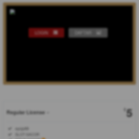
LOGIN
DAFTAR
Show More
5
$
Regular License
Regular
Included:
ayojp88
License
Included:
SLOT GACOR
SELECTED