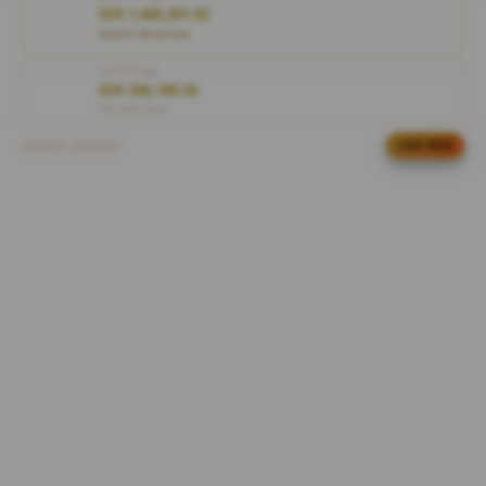
w
IDR 1,685,391.92
l
Sweet Bonanza
i
c
vi****o9
IDR 396,189.56
e
PG Soft Hot
n
s
UPDATE WINNER
LIVE FEED
vi****o3
e
IDR 1,671,320.72
d
Lucky Twins Nexus
e
ma****i4
t
IDR 622,767.04
a
PG Soft Picks
i
l
di****n6
IDR 842,334.34
s
Gate Slots 88
ri****o8
IDR 592,249.10
Gate Slots 88