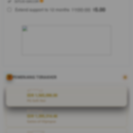
Included:
SITUS GACOR
88
$
100.00
5.00
Extend support to 12 months
$
$
AYOJP88
menyediakan
situs slot
online
dengan
koleksi game
populer,
akses
praktis,
tampilan
modern, dan
PEMENANG TERAKHIR
layanan yang
nyaman
al****a2
digunakan
IDR 1,565,096.00
PG Soft Hot
setiap hari.
fi****o2
V
IDR 1,395,314.46
i
Gates of Olympus
e
ma****i6