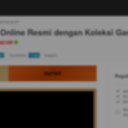
SITUS SLOT
 Online Resmi dengan Koleksi G
GACOR
Comments
Support
01
17.945
DAFTAR
Regul
Regu
Inc
ay
Inc
AYOJ
SL
Inc
SI
deng
tamp
Ex
digun
mo
V