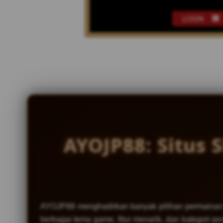
LOGIN
AYOJP88: Situs 
AYOJP88 menghadirkan banyak pilihan permainan s
berbagai tema game, fitur menarik, dan kategori p