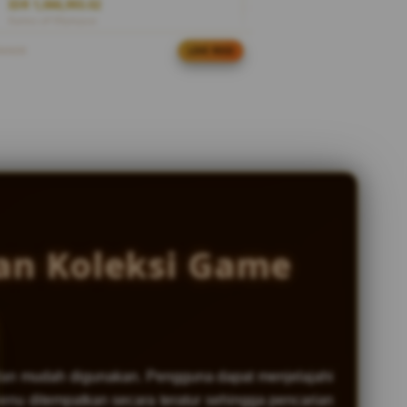
IDR 1,066,993.02
Gates of Olympus
INNER
LIVE FEED
fi****o8
IDR 608,903.30
Gate Slots 88
ar****o8
IDR 1,237,241.42
Spin Rush 88
ni****o4
IDR 839,069.92
PG Soft Hot
vi****o7
gan Koleksi Game
IDR 644,630.70
Sweet Bonanza
 dan mudah digunakan. Pengguna dapat menjelajahi
menu ditempatkan secara teratur sehingga pencarian