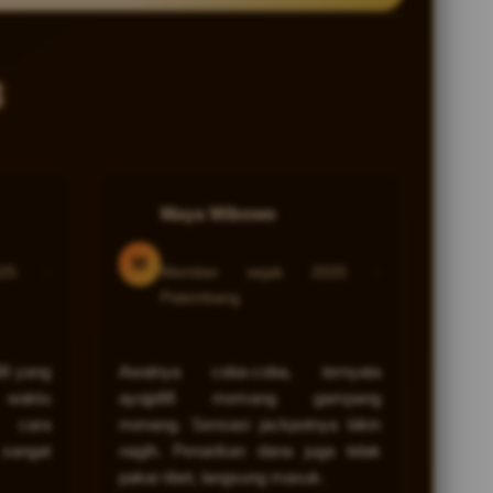
tode pembayaran, termasuk transfer bank, e-
8
Maya Wibowo
M
025 ·
Member sejak 2025 ·
Palembang
88 yang
Awalnya coba-coba, ternyata
h waktu
ayojp88 memang gampang
 cara
menang. Sensasi jackpotnya bikin
angat
nagih. Penarikan dana juga tidak
pakai ribet, langsung masuk.